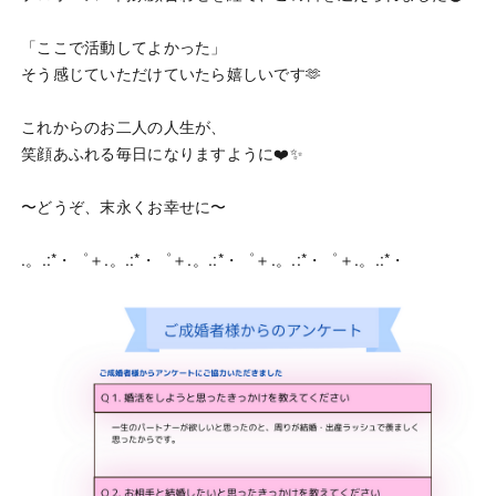
「ここで活動してよかった」
そう感じていただけていたら嬉しいです🫶
これからのお二人の人生が、
笑顔あふれる毎日になりますように❤️✨
〜どうぞ、末永くお幸せに〜
.。.:*・゜＋.。.:*・゜＋.。.:*・゜＋.。.:*・゜＋.。.:*・