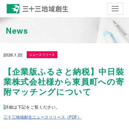
ナビゲ
News
2026.
1.22
ニュースリリース
【企業版ふるさと納税】中日裝
業株式会社様から東員町への寄
附マッチングについて
詳細は下記をご覧ください。
三十三地域創生ニュースリリース（PDF）