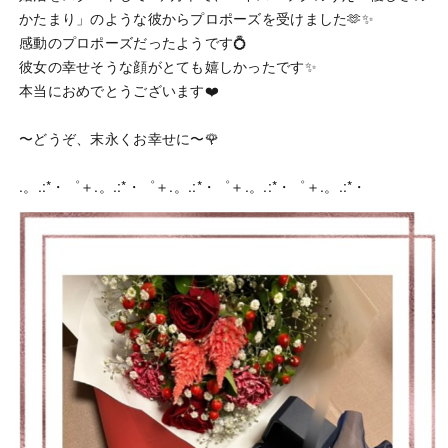
かたまり」のような彼からプロポーズを受けました🫶✨
感動のプロポーズだったようです💍
彼女の幸せそうな顔がとても嬉しかったです✨
本当におめでとうございます❤️
〜どうぞ、末永くお幸せに〜🌹
.。.:*・゜＋.。.:*・゜＋.。.:*・゜＋.。.:*・゜＋.。.:*・