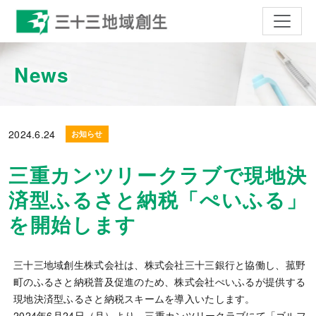
ナビゲ
News
2024.
6.24
お知らせ
三重カンツリークラブで現地決
済型ふるさと納税「ぺいふる」
を開始します
三十三地域創生株式会社は、株式会社三十三銀行と協働し、菰野
町のふるさと納税普及促進のため、株式会社ぺいふるが提供する
現地決済型ふるさと納税スキームを導入いたします。
2024年6月24日（月）より、
三重カンツリークラブ
にて「ゴルフ